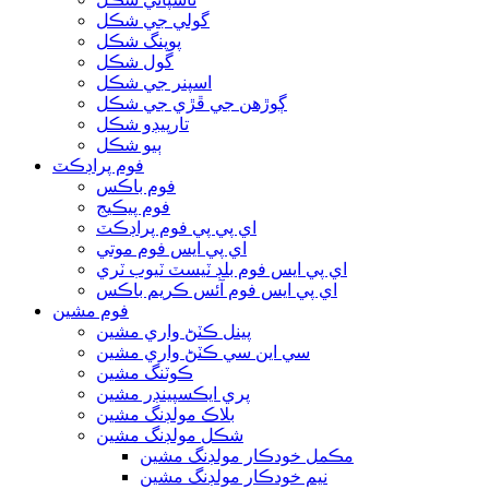
گولي جي شڪل
پوپنگ شڪل
گول شڪل
اسپنر جي شڪل
ڳوڙهن جي ڦڙي جي شڪل
تارپيڊو شڪل
ٻيو شڪل
فوم پراڊڪٽ
فوم باڪس
فوم پيڪيج
اي پي پي فوم پراڊڪٽ
اي پي ايس فوم موتي
اي پي ايس فوم بلڊ ٽيسٽ ٽيوب ٽري
اي پي ايس فوم آئس ڪريم باڪس
فوم مشين
پينل ڪٽڻ واري مشين
سي اين سي ڪٽڻ واري مشين
ڪوٽنگ مشين
پري ايڪسپينڊر مشين
بلاڪ مولڊنگ مشين
شڪل مولڊنگ مشين
مڪمل خودڪار مولڊنگ مشين
نيم خودڪار مولڊنگ مشين