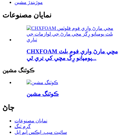
موڙيندڙ مشين
نمايان مصنوعات
CHXFOAM مڇي مارڻ واري فوم بلٽ
پومپانو رِگ مڇي کي تري ٿي...
ڪوٽنگ مشين
ڪوٽنگ مشين
ڄاڻ
نمايان مصنوعات
گرم ٽيگ
سائيٽ ميپ. ايڪس ايم ايل