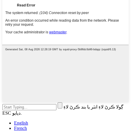
ڳولا ڪرڻ لاءِ انٽر يا بند ڪرڻ لاءِ
ESC دٻايو.
English
French