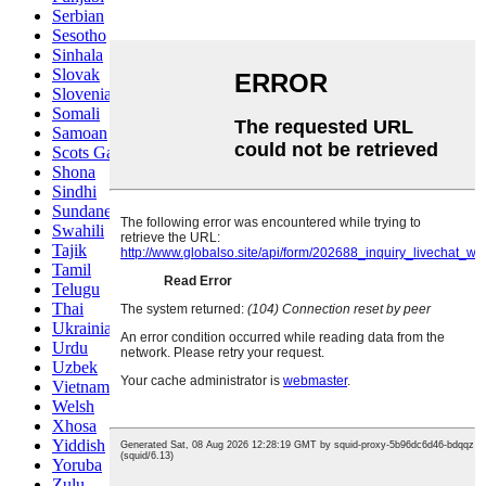
Serbian
Sesotho
Sinhala
Slovak
Slovenian
Somali
Samoan
Scots Gaelic
Shona
Sindhi
Sundanese
Swahili
Tajik
Tamil
Telugu
Thai
Ukrainian
Urdu
Uzbek
Vietnamese
Welsh
Xhosa
Yiddish
Yoruba
Zulu