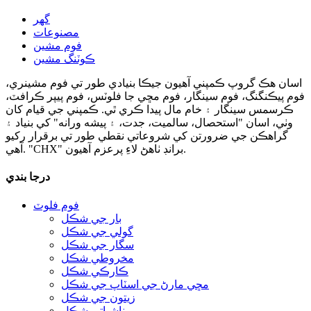
گھر
مصنوعات
فوم مشين
ڪوٽنگ مشين
اسان هڪ گروپ ڪمپني آهيون جيڪا بنيادي طور تي فوم مشينري،
فوم پيڪنگنگ، فوم سينگار، فوم مڇي جا فلوٽس، فوم پيپر ڪرافٽ،
ڪرسمس سينگار ۽ خام مال پيدا ڪري ٿي. ڪمپني جي قيام کان
وٺي، اسان "استحصال، سالميت، جدت، ۽ پيشه ورانه" کي بنياد ۽
گراهڪن جي ضرورتن کي شروعاتي نقطي طور تي برقرار رکيو
آهي. "CHX" برانڊ ٺاهڻ لاءِ پرعزم آهيون.
درجا بندي
فوم فلوٽ
بار جي شڪل
گولي جي شڪل
سگار جي شڪل
مخروطي شڪل
ڪارڪي شڪل
مڇي مارڻ جي اسٽاپ جي شڪل
زيتون جي شڪل
ناشپاتي شڪل