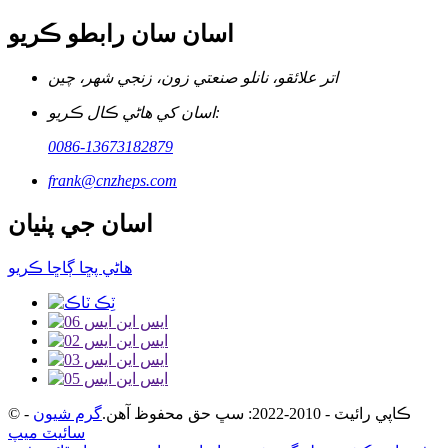
اسان سان رابطو ڪريو
اتر علائقو، نانلو صنعتي زون، زنجي شهر، چين
اسان کي هاڻي ڪال ڪريو:
0086-13673182879
frank@cnzheps.com
اسان جي پٺيان
هاڻي پڇا ڳاڇا ڪريو
© ڪاپي رائيٽ - 2010-2022: سڀ حق محفوظ آهن.
گرم شيون
-
سائيٽ ميپ