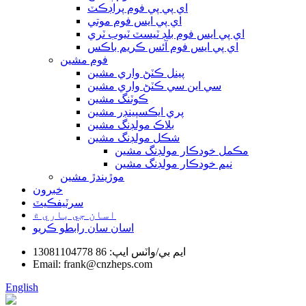
اي پي پي فوم پراڊڪٽ
اي پي ايس فوم موتي
اي پي ايس فوم بلڊ ٽيسٽ ٽيوب ٽري
اي پي ايس فوم آئس ڪريم باڪس
فوم مشين
پينل ڪٽڻ واري مشين
سي اين سي ڪٽڻ واري مشين
ڪوٽنگ مشين
پري ايڪسپينڊر مشين
بلاڪ مولڊنگ مشين
شڪل مولڊنگ مشين
مڪمل خودڪار مولڊنگ مشين
نيم خودڪار مولڊنگ مشين
موڙيندڙ مشين
خبرون
سرٽيفڪيٽ
اسان جي باري ۾
اسان سان رابطو ڪريو
ايم بي/واٽس ايپ: 86 13081104778
Email: frank@cnzheps.com
English