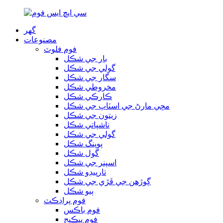
گھر
مصنوعات
فوم فلوٽ
بار جي شڪل
گولي جي شڪل
سگار جي شڪل
مخروطي شڪل
ڪارڪي شڪل
مڇي مارڻ جي اسٽاپ جي شڪل
زيتون جي شڪل
ناشپاتي شڪل
گولي جي شڪل
پوپنگ شڪل
گول شڪل
اسپنر جي شڪل
تارپيڊو شڪل
ڳوڙهن جي ڦڙي جي شڪل
ٻيو شڪل
فوم پراڊڪٽ
فوم باڪس
فوم پيڪيج