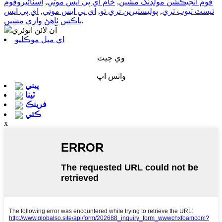
فوم انجيڪشن مولڊنگ مشين
,
خام اي پي ايس موتي
,
اسٽائيروفوم
ٽيسٽ ٽيوب ٽري
,
پوليسٽيرين تري ٿو
,
اي پي ايس موتي
,
اي پي ايس
,
باڪس ٺاهڻ واري مشين
اي ميل موڪليو
وي چيٽ
واٽس اپ
پيني
ٽينا
فرينڪ
ڪتي
x